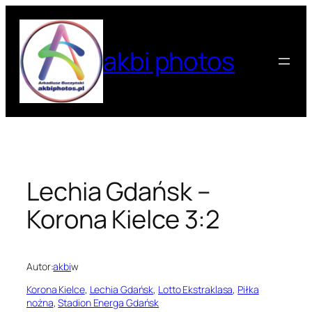
Przejdź
do
treści
akbi photos
Lechia Gdańsk –
Korona Kielce 3:2
Autor:
akbi
w
Korona Kielce
, 
Lechia Gdańsk
, 
Lotto Ekstraklasa
, 
Piłka
nożna
, 
Stadion Energa Gdańsk