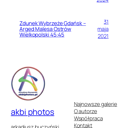
31
Zdunek Wybrzeże Gdańsk –
maja
Arged Malesa Ostrów
Wielkopolski 45:45
2021
Najnowsze galerie
akbi photos
O autorze
Współpraca
Kontakt
arkadiusz buczyński