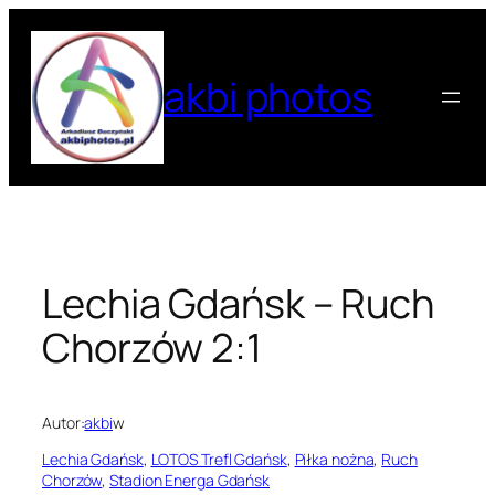
Przejdź
do
treści
akbi photos
Lechia Gdańsk – Ruch
Chorzów 2:1
Autor:
akbi
w
Lechia Gdańsk
, 
LOTOS Trefl Gdańsk
, 
Piłka nożna
, 
Ruch
Chorzów
, 
Stadion Energa Gdańsk