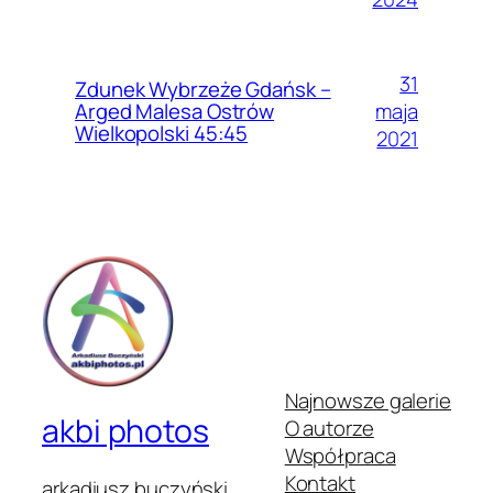
31
Zdunek Wybrzeże Gdańsk –
maja
Arged Malesa Ostrów
Wielkopolski 45:45
2021
Najnowsze galerie
akbi photos
O autorze
Współpraca
Kontakt
arkadiusz buczyński