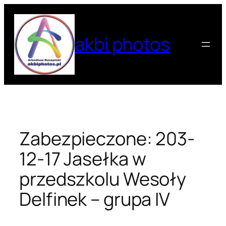
Przejdź
do
treści
akbi photos
Zabezpieczone: 203-
12-17 Jasełka w
przedszkolu Wesoły
Delfinek – grupa IV